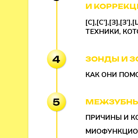
И КОРРЕК
[С],[С’],[З],[З’],
ТЕХНИКИ, КОТ
4
ЗОНДЫ И 
КАК ОНИ ПОМ
5
МЕЖЗУБНЫ
ПРИЧИНЫ И К
МИОФУНКЦИО